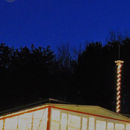
경
안
변
포
내
관
토
광
앨
범