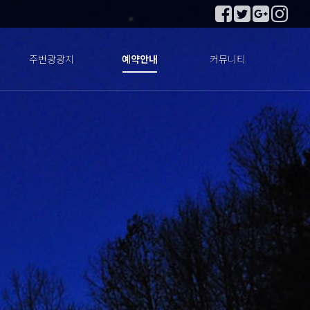
주변광광지
예약안내
커뮤니티
주변관광지
예약안내
공지사항
이용후기
이용문의
포토앨범