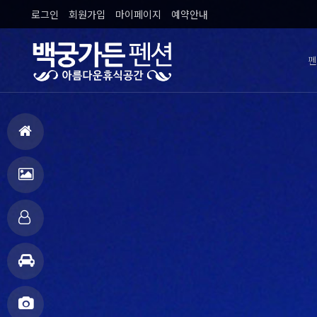
로그인
회원가입
마이페이지
예약안내
펜
오
홈
으
펜
로
션
객
전
실
주