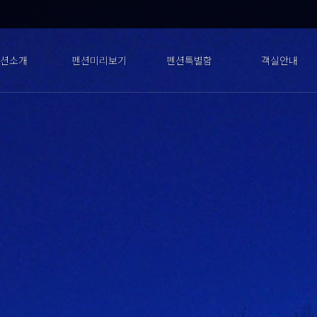
션소개
펜션미리보기
펜션특별함
객실안내
시는길
인사말
펜션전경
주변전경
부대시설
펜션특별함
블루베리
전체보기
비타민
사과
자두
포도
앵두
머루
다래